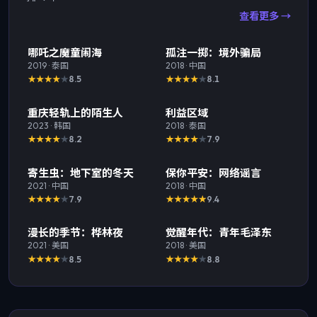
查看更多 →
精选
TOP
1
精选
TOP
2
哪吒之魔童闹海
孤注一掷：境外骗局
2019
·
泰国
2018
·
中国
8.5
8.1
精选
TOP
3
精选
重庆轻轨上的陌生人
利益区域
2023
·
韩国
2018
·
泰国
8.2
7.9
精选
精选
寄生虫：地下室的冬天
保你平安：网络谣言
2021
·
中国
2018
·
中国
7.9
9.4
精选
精选
漫长的季节：桦林夜
觉醒年代：青年毛泽东
2021
·
美国
2018
·
美国
8.5
8.8