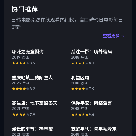
热门推荐
日韩电影免费在线观看热门榜，高口碑韩日电影每日
更新
查看更多 →
热门
TOP
1
热门
TOP
2
哪吒之魔童闹海
孤注一掷：境外骗局
2019
·
泰国
2018
·
中国
8.5
8.1
热门
TOP
3
热门
重庆轻轨上的陌生人
利益区域
2023
·
韩国
2018
·
泰国
8.2
7.9
热门
热门
寄生虫：地下室的冬天
保你平安：网络谣言
2021
·
中国
2018
·
中国
7.9
9.4
热门
热门
漫长的季节：桦林夜
觉醒年代：青年毛泽东
2021
·
美国
2018
·
美国