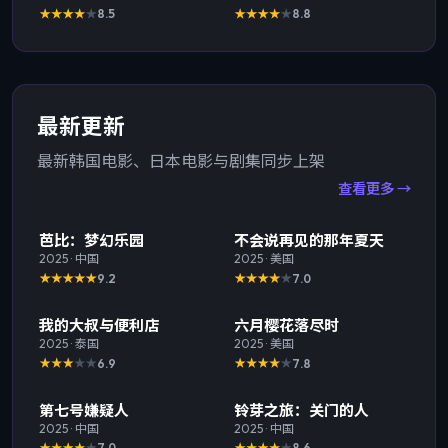
8.5
8.8
最新更新
最新韩国电影、日本电影与剧集同步上架
查看更多 →
最新
TOP
1
最新
TOP
2
芭比：梦幻乐园
不会说再见的那年夏天
2025
·
中国
2025
·
美国
9.2
7.0
最新
TOP
3
最新
我的大叔与便利店
六月樱花落尽时
2025
·
泰国
2025
·
美国
6.9
7.8
最新
最新
第七号嫌疑人
铃芽之旅：关门的人
2025
·
中国
2025
·
中国
7.0
8.6